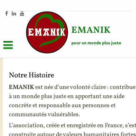
Skip
to
content
EMANIK
pour un monde plus juste
ACCUEIL
Notre Histoire
NOTRE HISTOIRE
EMANIK
est née d’une volonté claire : contribue
à un monde plus juste en apportant une aide
ACTIONS AU PÉROU
concrète et responsable aux personnes et
communautés vulnérables.
PROGRAMME FEMMES BÂTISSEUSES – PÉROU
TRANSPARENCE
L’association, créée et enregistrée en France, s’es
PROGRAMME DES TALENTS POUR LA VIE – PÉROU
construite autour de valeurs humanitaires fortes